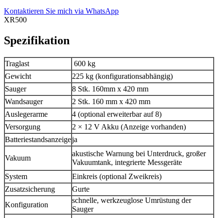
Kontaktieren Sie mich via WhatsApp
XR500
Spezifikation
Traglast
600 kg
Gewicht
225 kg (konfigurationsabhängig)
Sauger
8 Stk. 160mm x 420 mm
Wandsauger
2 Stk. 160 mm x 420 mm
Auslegerarme
4 (optional erweiterbar auf 8)
Versorgung
2 × 12 V Akku (Anzeige vorhanden)
Batteriestandsanzeige
ja
akustische Warnung bei Unterdruck, großer
Vakuum
Vakuumtank, integrierte Messgeräte
System
Einkreis (optional Zweikreis)
Zusatzsicherung
Gurte
schnelle, werkzeuglose Umrüstung der
Konfiguration
Sauger