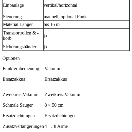
Einbaulage
vertikal/horizontal
Steuerung
manuell, optional Funk
Material Längen
bis 16 m
Transportrollen & -
ja
korb
Sicherungsbänder
ja
Optionen
Funkfernbedienung
Vakuum
Ersatzakkus
Ersatzakkus
Zweikreis-Vakuum
Zweikreis-Vakuum
Schmale Sauger
8 × 50 cm
Ersatzdichtungen
Ersatzdichtungen
Zusatzverlängerungen
4 → 8 Arme