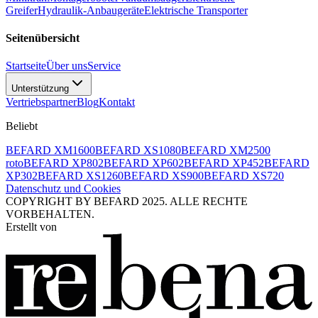
Greifer
Hydraulik-Anbaugeräte
Elektrische Transporter
Seitenübersicht
Startseite
Über uns
Service
Unterstützung
Vertriebspartner
Blog
Kontakt
Beliebt
BEFARD XM1600
BEFARD XS1080
BEFARD XM2500
roto
BEFARD XP802
BEFARD XP602
BEFARD XP452
BEFARD
XP302
BEFARD XS1260
BEFARD XS900
BEFARD XS720
Datenschutz und Cookies
COPYRIGHT BY BEFARD 2025. ALLE RECHTE
VORBEHALTEN.
Erstellt von