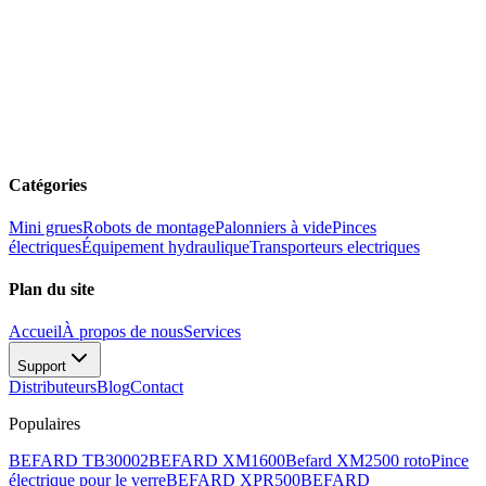
Catégories
Mini grues
Robots de montage
Palonniers à vide
Pinces
électriques
Équipement hydraulique
Transporteurs electriques
Plan du site
Accueil
À propos de nous
Services
Support
Distributeurs
Blog
Contact
Populaires
BEFARD TB30002
BEFARD XM1600
Befard XM2500 roto
Pince
électrique pour le verre
BEFARD XPR500
BEFARD