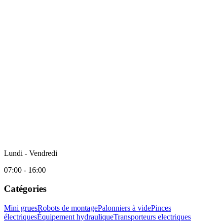
Lundi - Vendredi
07:00 - 16:00
Catégories
Mini grues
Robots de montage
Palonniers à vide
Pinces
électriques
Équipement hydraulique
Transporteurs electriques