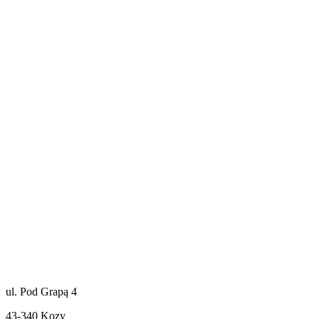
ul. Pod Grapą 4
43-340 Kozy