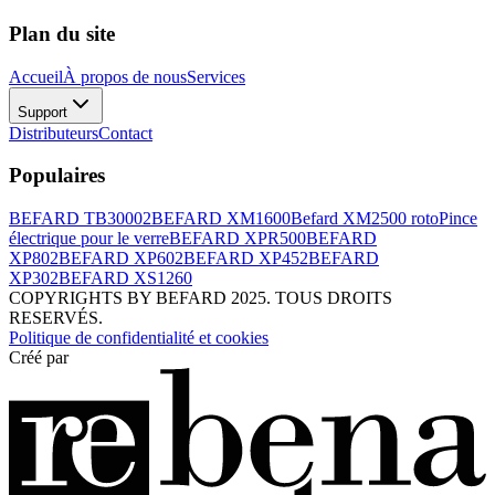
Plan du site
Accueil
À propos de nous
Services
Support
Distributeurs
Contact
Populaires
BEFARD TB30002
BEFARD XM1600
Befard XM2500 roto
Pince
électrique pour le verre
BEFARD XPR500
BEFARD
XP802
BEFARD XP602
BEFARD XP452
BEFARD
XP302
BEFARD XS1260
COPYRIGHTS BY BEFARD 2025. TOUS DROITS
RESERVÉS.
Politique de confidentialité et cookies
Créé par