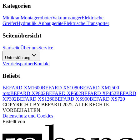
Kategorien
Minikran
Montageroboter
Vakuumsauger
Elektrische
Greifer
Hydraulik-Anbaugeräte
Elektrische Transporter
Seitenübersicht
Startseite
Über uns
Service
Unterstützung
Vertriebspartner
Kontakt
Beliebt
BEFARD XM1600
BEFARD XS1080
BEFARD XM2500
roto
BEFARD XP802
BEFARD XP602
BEFARD XP452
BEFARD
XP302
BEFARD XS1260
BEFARD XS900
BEFARD XS720
COPYRIGHT BY BEFARD 2025. ALLE RECHTE
VORBEHALTEN.
Datenschutz und Cookies
Erstellt von