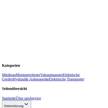
Kategorien
Minikran
Montageroboter
Vakuumsauger
Elektrische
Greifer
Hydraulik-Anbaugeräte
Elektrische Transporter
Seitenübersicht
Startseite
Über uns
Service
Unterstützung