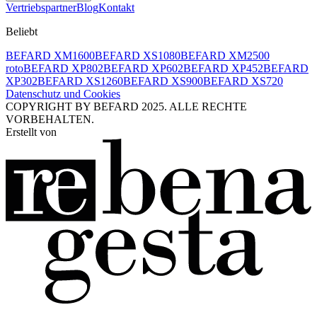
Vertriebspartner
Blog
Kontakt
Beliebt
BEFARD XM1600
BEFARD XS1080
BEFARD XM2500
roto
BEFARD XP802
BEFARD XP602
BEFARD XP452
BEFARD
XP302
BEFARD XS1260
BEFARD XS900
BEFARD XS720
Datenschutz und Cookies
COPYRIGHT BY BEFARD 2025. ALLE RECHTE
VORBEHALTEN.
Erstellt von