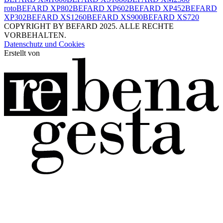
roto
BEFARD XP802
BEFARD XP602
BEFARD XP452
BEFARD
XP302
BEFARD XS1260
BEFARD XS900
BEFARD XS720
COPYRIGHT BY BEFARD 2025. ALLE RECHTE
VORBEHALTEN.
Datenschutz und Cookies
Erstellt von