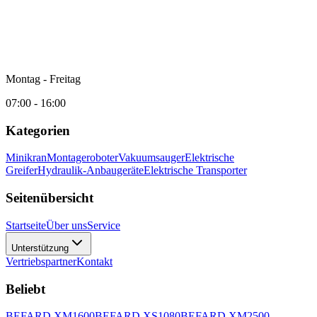
Montag - Freitag
07:00 - 16:00
Kategorien
Minikran
Montageroboter
Vakuumsauger
Elektrische
Greifer
Hydraulik-Anbaugeräte
Elektrische Transporter
Seitenübersicht
Startseite
Über uns
Service
Unterstützung
Vertriebspartner
Kontakt
Beliebt
BEFARD XM1600
BEFARD XS1080
BEFARD XM2500