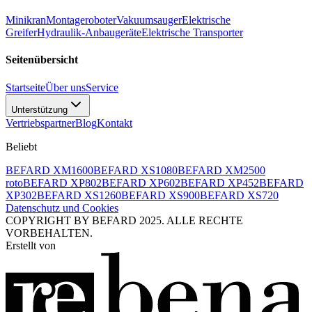
Minikran
Montageroboter
Vakuumsauger
Elektrische
Greifer
Hydraulik-Anbaugeräte
Elektrische Transporter
Seitenübersicht
Startseite
Über uns
Service
Unterstützung
Vertriebspartner
Blog
Kontakt
Beliebt
BEFARD XM1600
BEFARD XS1080
BEFARD XM2500
roto
BEFARD XP802
BEFARD XP602
BEFARD XP452
BEFARD
XP302
BEFARD XS1260
BEFARD XS900
BEFARD XS720
Datenschutz und Cookies
COPYRIGHT BY BEFARD 2025. ALLE RECHTE
VORBEHALTEN.
Erstellt von