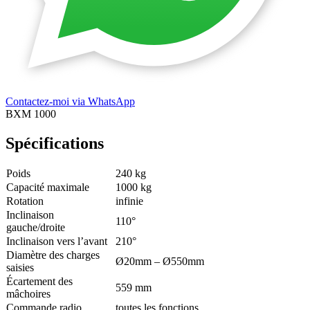
Contactez-moi via WhatsApp
BXM 1000
Spécifications
Poids
240 kg
Capacité maximale
1000 kg
Rotation
infinie
Inclinaison
110°
gauche/droite
Inclinaison vers l’avant
210°
Diamètre des charges
Ø20mm – Ø550mm
saisies
Écartement des
559 mm
mâchoires
Commande radio
toutes les fonctions