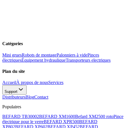
Catégories
Mini grues
Robots de montage
Palonniers à vide
Pinces
électriques
Équipement hydraulique
Transporteurs electriques
Plan du site
Accueil
À propos de nous
Services
Support
Distributeurs
Blog
Contact
Populaires
BEFARD TB30002
BEFARD XM1600
Befard XM2500 roto
Pince
électrique pour le verre
BEFARD XPR500
BEFARD
XP802
BEFARD XP602
BEFARD XP452
BEFARD