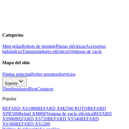
Categorías
Mini grúas
Robots de montaje
Pinzas eléctricas
Accesorios
hidráulicos
Transportadores eléctricos
Ventosas de vacío
Mapa del sitio
Página principal
Sobre nosotros
Servicios
Soporte
Distribuidores
Blog
Contacto
Popular
BEFARD XS1080
BEFARD XM2500 ROTO
BEFARD
XPR500
Befard XM800
Ventosa de vacío eléctrica
BEFARD
XS900
BEFARD XS720
BEFARD XS540
BEFARD
XS360
BEFARD XS1260