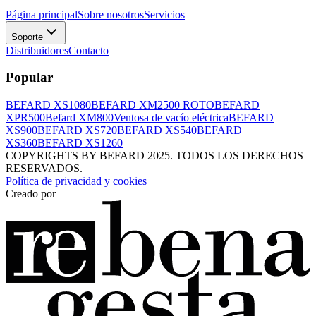
Página principal
Sobre nosotros
Servicios
Soporte
Distribuidores
Contacto
Popular
BEFARD XS1080
BEFARD XM2500 ROTO
BEFARD
XPR500
Befard XM800
Ventosa de vacío eléctrica
BEFARD
XS900
BEFARD XS720
BEFARD XS540
BEFARD
XS360
BEFARD XS1260
COPYRIGHTS BY BEFARD 2025. TODOS LOS DERECHOS
RESERVADOS.
Política de privacidad y cookies
Creado por