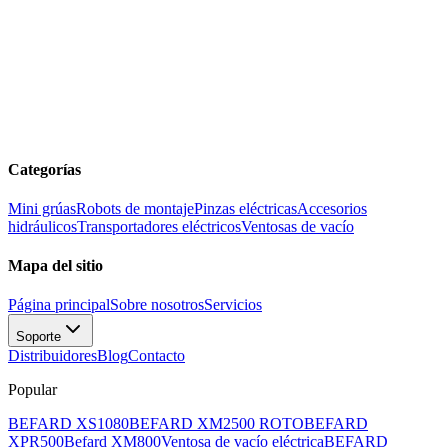
Categorías
Mini grúas
Robots de montaje
Pinzas eléctricas
Accesorios
hidráulicos
Transportadores eléctricos
Ventosas de vacío
Mapa del sitio
Página principal
Sobre nosotros
Servicios
Soporte
Distribuidores
Blog
Contacto
Popular
BEFARD XS1080
BEFARD XM2500 ROTO
BEFARD
XPR500
Befard XM800
Ventosa de vacío eléctrica
BEFARD