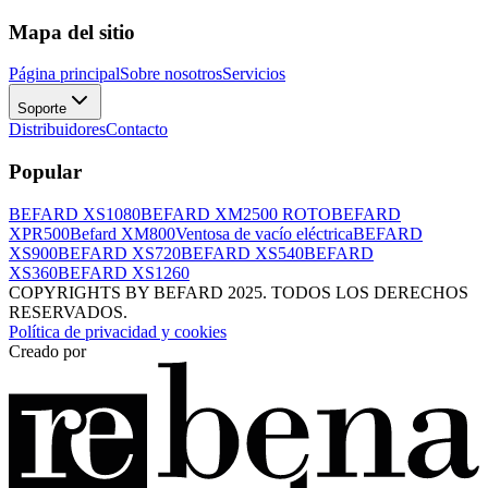
Mapa del sitio
Página principal
Sobre nosotros
Servicios
Soporte
Distribuidores
Contacto
Popular
BEFARD XS1080
BEFARD XM2500 ROTO
BEFARD
XPR500
Befard XM800
Ventosa de vacío eléctrica
BEFARD
XS900
BEFARD XS720
BEFARD XS540
BEFARD
XS360
BEFARD XS1260
COPYRIGHTS BY BEFARD 2025. TODOS LOS DERECHOS
RESERVADOS.
Política de privacidad y cookies
Creado por